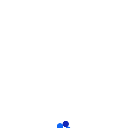
(678) 345-3456